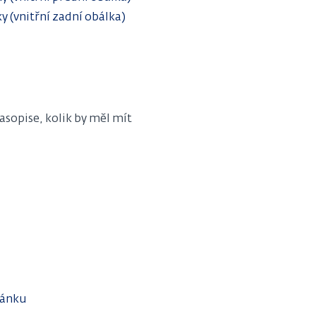
ky (vnitřní zadní obálka)
sopise, kolik by měl mít
lánku