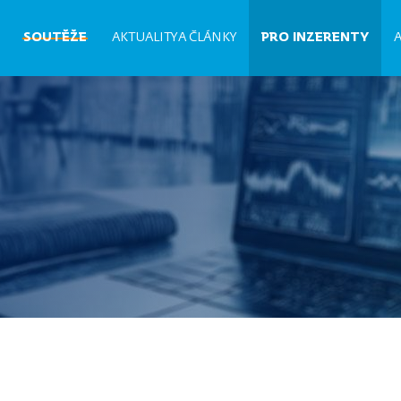
Hlavní
SOUTĚŽE
AKTUALITY A ČLÁNKY
PRO INZERENTY
navigace