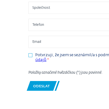
Společnost
Telefon
Email
Potvrzuji, že jsem se seznámil/a s po
údajů
*
Položky označené hvězdičkou (*) jsou povinné.
ODESLAT