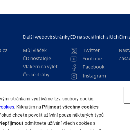
Další webové stránky
ČD na sociálních sítích
Čím 
s.cz
Můj vláček
Twitter
Nast
ČD nostalgie
Zása
Youtube
Vlakem na výlet
Facebook
České dráhy
Instagram
Osobní přeprava
obody 1222
Navigace
ovými stránkami využíváme tzv. soubory cookie.
cookies
. Kliknutím na
Přijmout všechny cookies
Pokud chcete povolit užívání pouze některých typů
Nepřijmout
odmítnete užívání všech cookies s