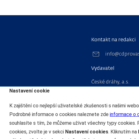
Kontakt na redakci
info@cdprova
Vydavatel
České dráhy, a.s.
Nastavení cookie
nábřeží Ludvíka Sv
110 15 Praha 1
K zajištění co nejlepší uživatelské zkušenosti s našimi web
IČO: 70994226
Podrobné informace o cookies naleznete zde
informace o 
souhlasíte s tím, že můžeme užívat všechny typy cookies. 
cookies, zvolte je v sekci
Nastavení cookies
. Kliknutím na