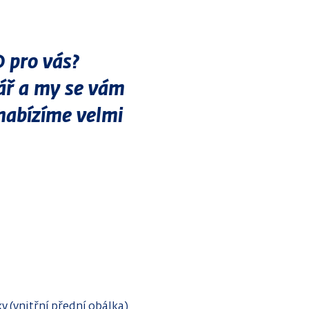
 pro vás?
ář a my se vám
nabízíme velmi
ky (vnitřní přední obálka)