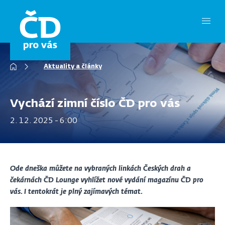
Přejít
k
hlavnímu
obsahu
Drobečková
Aktuality a články
navigace
Vychází zimní číslo ČD pro vás
2. 12. 2025 - 6:00
Ode dneška můžete na vybraných linkách Českých drah a
čekárnách ČD Lounge vyhlížet nové vydání magazínu ČD pro
vás. I tentokrát je plný zajímavých témat.