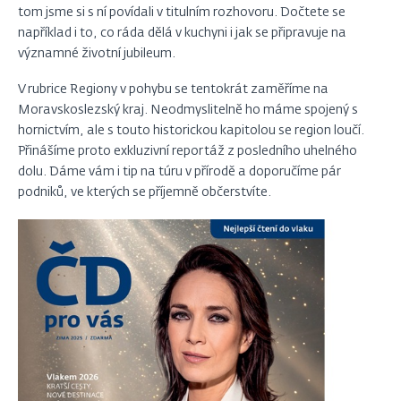
tom jsme si s ní povídali v titulním rozhovoru. Dočtete se
například i to, co ráda dělá v kuchyni i jak se připravuje na
významné životní jubileum.
V rubrice Regiony v pohybu se tentokrát zaměříme na
Moravskoslezský kraj. Neodmyslitelně ho máme spojený s
hornictvím, ale s touto historickou kapitolou se region loučí.
Přinášíme proto exkluzivní reportáž z posledního uhelného
dolu. Dáme vám i tip na túru v přírodě a doporučíme pár
podniků, ve kterých se příjemně občerstvíte.