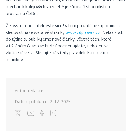
sedmnáctiletým Františkem, který u nás brigádně pracuje jako
mechanik kolejových vozidel. A je zároveň stipendistou
programu ČéDés.
Že byste toho chtěli ještě více? V tom případě nezapomínejte
sledovat naše webové stránky
www.cdprovas.cz
. Několikrát
do týdne tu publikujeme nové články, včetně těch, které
v tištěném časopise buď vůbec nenajdete, nebo jen ve
zkrácené verzi. Sledujte nás tedy pravidelně a nic vám
neunikne.
Autor: redakce
Datum publikace:
2. 12. 2025