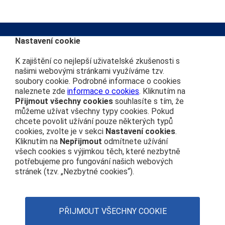
Nastavení cookie
K zajištění co nejlepší uživatelské zkušenosti s
Kontakt na redakci
Další webové stránky
našimi webovými stránkami využíváme tzv.
soubory cookie. Podrobné informace o cookies
info@cdprovas.cz
Můj vláček
naleznete zde
informace o cookies
. Kliknutím na
ČD nostalgie
Přijmout všechny cookies
souhlasíte s tím, že
Vydavatel
Vlakem na výlet
můžeme užívat všechny typy cookies. Pokud
České dráhy, a.s.
chcete povolit užívání pouze některých typů
České dráhy
nábřeží Ludvíka Svobody 1222
cookies, zvolte je v sekci
Nastavení cookies
.
Osobní přeprava
110 15 Praha 1
Kliknutím na
Nepřijmout
odmítnete užívání
všech cookies s výjimkou těch, které nezbytně
IČO: 70994226
potřebujeme pro fungování našich webových
stránek (tzv. „Nezbytné cookies“).
Navigace
ČD na sociálních sítích
Čím se řídíme
Twitter
Nastavení cookies
Zásady používání cookies
PŘIJMOUT VŠECHNY COOKIE
Youtube
Facebook