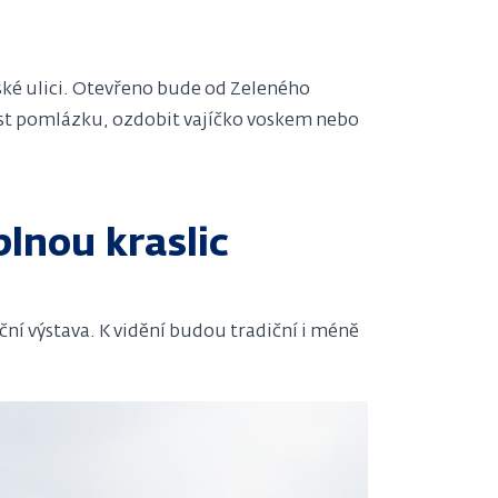
ské ulici. Otevřeno bude od Zeleného
lést pomlázku, ozdobit vajíčko voskem nebo
lnou kraslic
ní výstava. K vidění budou tradiční i méně