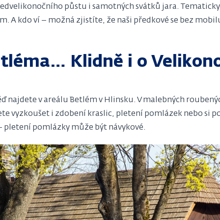
dvelikonočního půstu i samotných svátků jara. Tematicky v
 A kdo ví – možná zjistíte, že naši předkové se bez mobilu
tléma… Klidně i o Velikon
věď najdete v areálu Betlém v Hlinsku. V malebných rouben
e vyzkoušet i zdobení kraslic, pletení pomlázek nebo si p
 – pletení pomlázky může být návykové.