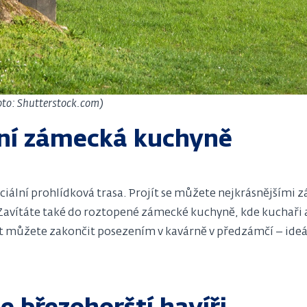
Foto: Shutterstock.com)
ní zámecká kuchyně
eciální prohlídková trasa. Projít se můžete nejkrásnějším
 Zavítáte také do roztopené zámecké kuchyně, kde kuchaři
let můžete zakončit posezením v kavárně v předzámčí – ide