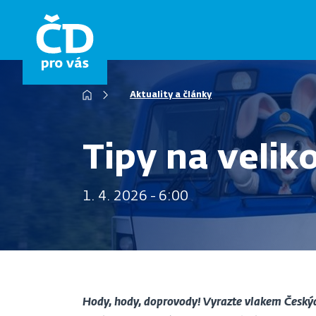
Přejít
k
hlavnímu
obsahu
Aktuality a články
Drobečková
navigace
Tipy na veliko
1. 4. 2026 - 6:00
Hody, hody, doprovody! Vyrazte vlakem Českých