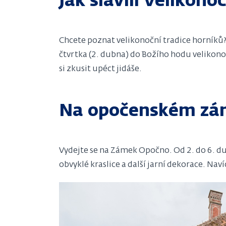
Jak slavili Velikono
Chcete poznat velikonoční tradice horníků?
čtvrtka (2. dubna) do Božího hodu velikono
si zkusit upéct jidáše.
Na opočenském zám
Vydejte se na Zámek Opočno. Od 2. do 6. du
obvyklé kraslice a další jarní dekorace. Nav