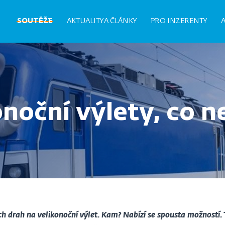
Hlavní
SOUTĚŽE
AKTUALITY A ČLÁNKY
PRO INZERENTY
navigace
noční výlety, co ne
 drah na velikonoční výlet. Kam? Nabízí se spousta možností. T