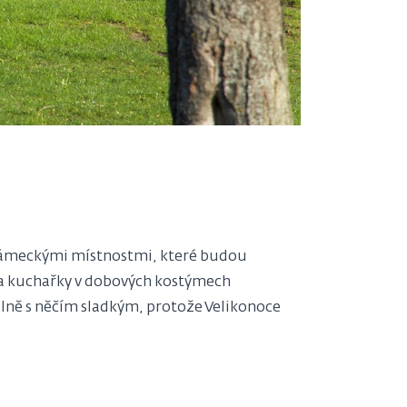
i zámeckými místnostmi, které budou
 a kuchařky v dobových kostýmech
álně s něčím sladkým, protože Velikonoce