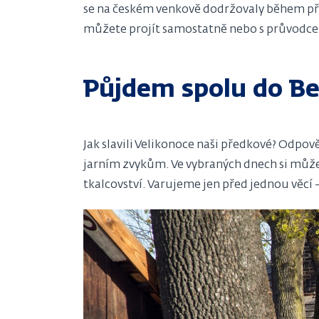
se na českém venkově dodržovaly během pře
můžete projít samostatně nebo s průvodcem.
Půjdem spolu do Be
Jak slavili Velikonoce naši předkové? Odpo
jarním zvykům. Ve vybraných dnech si můžet
tkalcovství. Varujeme jen před jednou věcí