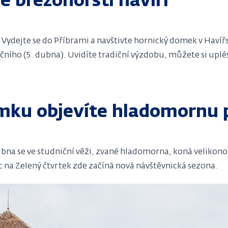
ce březohorští havíři
 Vydejte se do Příbrami a navštivte hornický domek v Havíř
čního (5. dubna). Uvidíte tradiční výzdobu, můžete si up
ku objevíte hladomornu p
bna se ve studniční věži, zvané hladomorna, koná velikonoč
íc na Zelený čtvrtek zde začíná nová návštěvnická sezona.