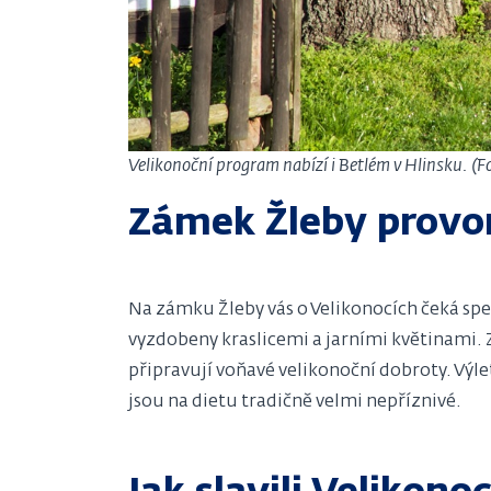
Velikonoční program nabízí i Betlém v Hlinsku. (
Zámek Žleby provo
Na zámku Žleby vás o Velikonocích čeká sp
vyzdobeny kraslicemi a jarními květinami.
připravují voňavé velikonoční dobroty. Vý
jsou na dietu tradičně velmi nepříznivé.