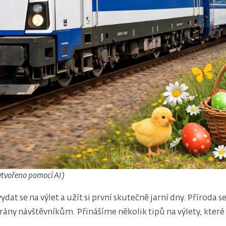
ytvořeno pomocí AI)
vydat se na výlet a užít si první skutečně jarní dny. Příroda 
rány návštěvníkům. Přinášíme několik tipů na výlety, které