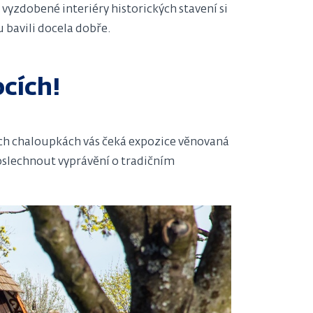
yzdobené interiéry historických stavení si
 bavili docela dobře.
ocích!
ých chaloupkách vás čeká expozice věnovaná
oslechnout vyprávění o tradičním