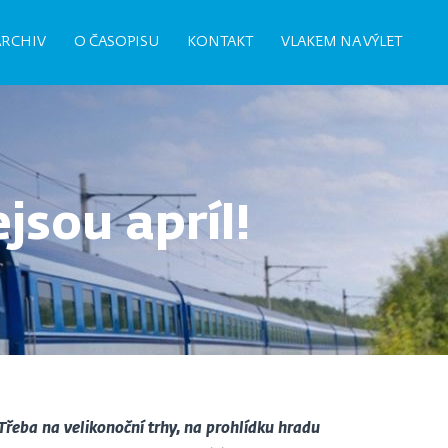
ARCHIV
O ČASOPISU
KONTAKT
VLAKEM NA VÝLET
jsou apríl!
řeba na velikonoční trhy, na prohlídku hradu