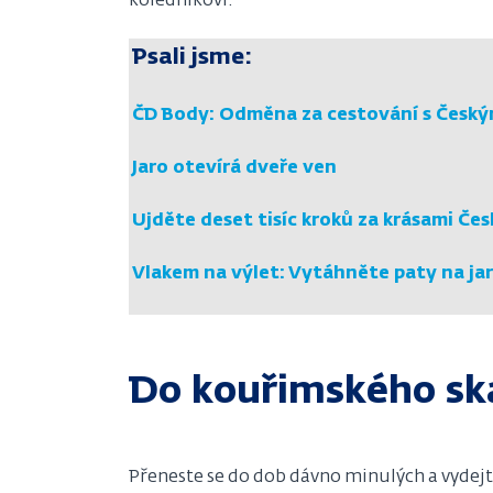
koledníkovi.
Psali jsme:
ČD Body: Odměna za cestování s Český
Jaro otevírá dveře ven
Ujděte deset tisíc kroků za krásami Čes
Vlakem na výlet: Vytáhněte paty na jar
Do kouřimského s
Přeneste se do dob dávno minulých a vydejt