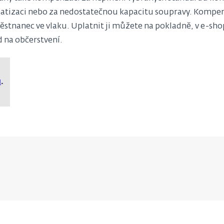
imatizaci nebo za nedostatečnou kapacitu soupravy. Kompen
ěstnanec ve vlaku. Uplatnit ji můžete na pokladně, v e-sho
 na občerstvení.
u
.