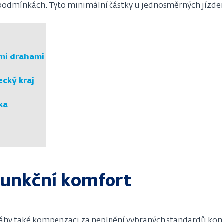
podmínkách. Tyto minimální částky u jednosměrných jízde
mi drahami
ecký kraj
ka
funkční komfort
ráhy také kompenzaci za neplnění vybraných standardů kom