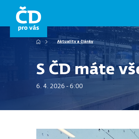
Přejít
k
hlavnímu
obsahu
Aktuality a články
Drobečková
navigace
S ČD máte vš
6. 4. 2026 - 6:00