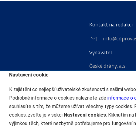
Kontakt na redakci
info@cdprova
Vydavatel
České dráhy, a.s.
Nastavení cookie
nábřeží Ludvíka Sv
110 15 Praha 1
K zajištění co nejlepší uživatelské zkušenosti s našimi web
IČO: 70994226
Podrobné informace o cookies naleznete zde
informace o 
souhlasíte s tím, že můžeme užívat všechny typy cookies. 
cookies, zvolte je v sekci
Nastavení cookies
. Kliknutím na
výjimkou těch, které nezbytně potřebujeme pro fungování n