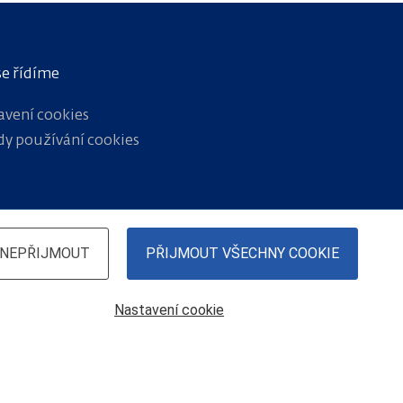
se řídíme
avení cookies
dy používání cookies
NEPŘIJMOUT
PŘIJMOUT VŠECHNY COOKIE
Nastavení cookie
© České dráhy, a.s., 2024