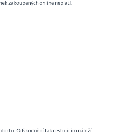
nek zakoupených online neplatí.
fortu. Odškodnění tak cestujícím náleží