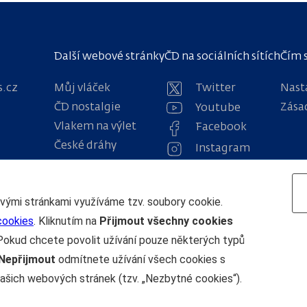
Další webové stránky
ČD na sociálních sítích
Čím 
s.cz
Můj vláček
Twitter
Nast
ČD nostalgie
Zása
Youtube
Vlakem na výlet
Facebook
České dráhy
Instagram
Osobní přeprava
obody 1222
Navigace
ovými stránkami využíváme tzv. soubory cookie.
cookies
. Kliknutím na
Přijmout všechny cookies
Pokud chcete povolit užívání pouze některých typů
Nepřijmout
odmítnete užívání všech cookies s
ašich webových stránek (tzv. „Nezbytné cookies“).