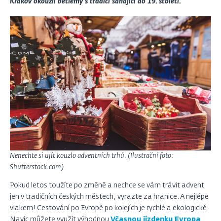
Krakov okouzlí betlémy s tradicí sahající do 19. století.
Nenechte si ujít kouzlo adventních trhů. (Ilustrační foto:
Shutterstock.com)
Pokud letos toužíte po změně a nechce se vám trávit advent
jen v tradičních českých městech, vyrazte za hranice. A nejlépe
vlakem! Cestování po Evropě po kolejích je rychlé a ekologické.
Navíc můžete využít výhodnou
Včasnou jízdenku Evropa
,