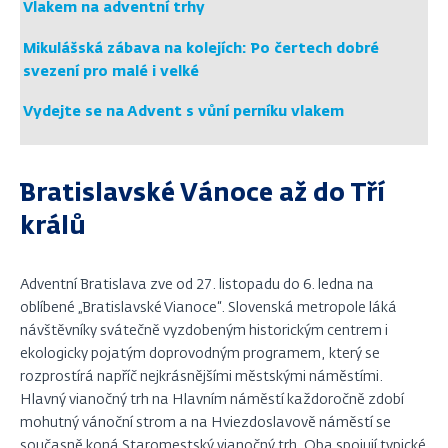
Vlakem na adventní trhy
Mikulášská zábava na kolejích: Po čertech dobré
svezení pro malé i velké
Vydejte se na Advent s vůní perníku vlakem
Bratislavské Vánoce až do Tří
králů
Adventní Bratislava zve od 27. listopadu do 6. ledna na
oblíbené „Bratislavské Vianoce“. Slovenská metropole láká
návštěvníky svátečně vyzdobeným historickým centrem i
ekologicky pojatým doprovodným programem, který se
rozprostírá napříč nejkrásnějšími městskými náměstími.
Hlavný vianočný trh na Hlavním náměstí každoročně zdobí
mohutný vánoční strom a na Hviezdoslavově náměstí se
současně koná Staromestský vianočný trh. Oba spojují typické