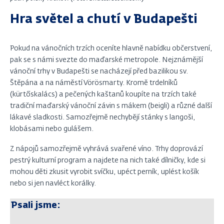
Hra světel a chutí v Budapešti
Pokud na vánočních trzích oceníte hlavně nabídku občerstvení,
pak se s námi svezte do maďarské metropole. Nejznámější
vánoční trhy v Budapešti se nacházejí před bazilikou sv.
Štěpána a na náměstí Vörösmarty. Kromě trdelníků
(kürtőskalács) a pečených kaštanů koupíte na trzích také
tradiční maďarský vánoční závin s mákem (beigli) a různé další
lákavé sladkosti. Samozřejmě nechybějí stánky s langoši,
klobásami nebo gulášem.
Z nápojů samozřejmě vyhrává svařené víno. Trhy doprovází
pestrý kulturní program a najdete na nich také dílničky, kde si
mohou děti zkusit vyrobit svíčku, upéct perník, uplést košík
nebo si jen navléct korálky.
Psali jsme: