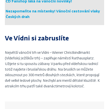
ČD Fanshop láká na vánoční novinky!
Nezapomeňte na místenky! Vánoční cestování vlaky
Českých drah
Ve Vídni si zabruslíte
Největší vánoční trh ve Vídni – Wiener Christkindlmarkt
(Vídeňský Ježíškův trh) – zaplňuje náměstí Rathausplatz.
Užijete si tu spoustu zábavy. V parku před vídeňskou radnicí
totiž najdete i bruslařskou dráhu. Na bruslích se můžete
sklouznout po 300 metrů dlouhých stezkách, které propojují
dvě velké ledové plochy. Nechybí ani menší dětské kluziště. K
atrakcím trhu patří také dvanáctimetrový kolotoč.