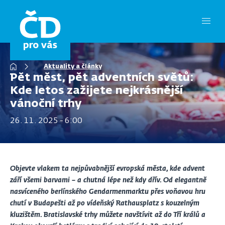
Přejít
k
hlavnímu
obsahu
Drobečková
Aktuality a články
navigace
Pět měst, pět adventních světů:
Kde letos zažijete nejkrásnější
vánoční trhy
26. 11. 2025 - 6:00
Objevte vlakem ta nejpůvabnější evropská města, kde advent
září všemi barvami – a chutná lépe než kdy dřív. Od elegantně
nasvíceného berlínského Gendarmenmarktu přes voňavou hru
chutí v Budapešti až po vídeňský Rathausplatz s kouzelným
kluzištěm. Bratislavské trhy můžete navštívit až do Tří králů a