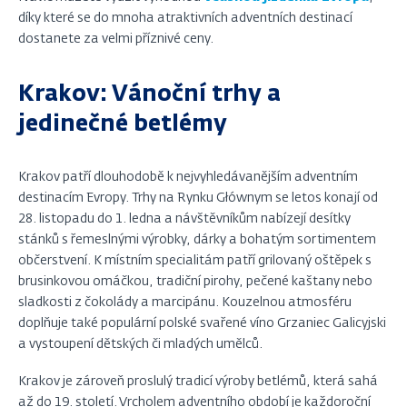
díky které se do mnoha atraktivních adventních destinací
dostanete za velmi příznivé ceny.
Krakov: Vánoční trhy a
jedinečné betlémy
Krakov patří dlouhodobě k nejvyhledávanějším adventním
destinacím Evropy. Trhy na Rynku Głównym se letos konají od
28. listopadu do 1. ledna a návštěvníkům nabízejí desítky
stánků s řemeslnými výrobky, dárky a bohatým sortimentem
občerstvení. K místním specialitám patří grilovaný oštěpek s
brusinkovou omáčkou, tradiční pirohy, pečené kaštany nebo
sladkosti z čokolády a marcipánu. Kouzelnou atmosféru
doplňuje také populární polské svařené víno Grzaniec Galicyjski
a vystoupení dětských či mladých umělců.
Krakov je zároveň proslulý tradicí výroby betlémů, která sahá
až do 19. století. Vrcholem adventního období je každoroční