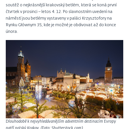
soutěž o nejkrásnější krakovský betlém, která se koná první
čtvrtek v prosinci – letos 4. 12. Po slavnostním uvedení na
náměstí jsou betlémy vystaveny v paláci Krzysztofory na
Rynku Głównym 35, kde je možné je obdivovat až do konce
února.
Dlouhodobě k nejvyhledávanějším adventním destinacím Evropy
patří polský Krakov. (Foto: Shutterstock.com)