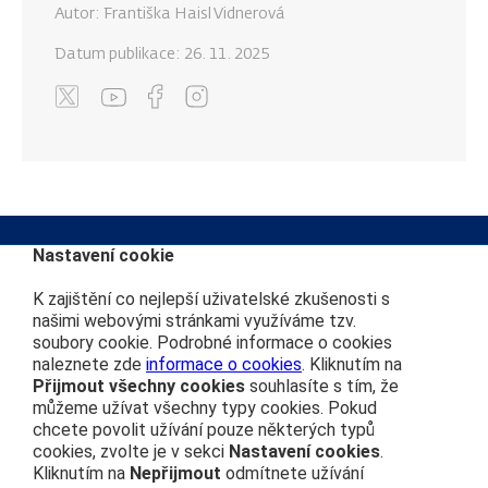
Autor: Františka Haisl Vidnerová
Datum publikace:
26. 11. 2025
Nastavení cookie
K zajištění co nejlepší uživatelské zkušenosti s
Kontakt na redakci
Další webové stránky
našimi webovými stránkami využíváme tzv.
soubory cookie. Podrobné informace o cookies
info@cdprovas.cz
Můj vláček
naleznete zde
informace o cookies
. Kliknutím na
ČD nostalgie
Přijmout všechny cookies
souhlasíte s tím, že
Vydavatel
Vlakem na výlet
můžeme užívat všechny typy cookies. Pokud
České dráhy, a.s.
chcete povolit užívání pouze některých typů
České dráhy
nábřeží Ludvíka Svobody 1222
cookies, zvolte je v sekci
Nastavení cookies
.
Osobní přeprava
110 15 Praha 1
Kliknutím na
Nepřijmout
odmítnete užívání