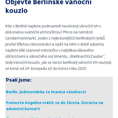
Objevte Berlínské vánoční
kouzlo
Kde v Berlíně najdete podmanivě nasvícený vánoční trh s
dokonalou sváteční atmosférou? Přece na náměstí
Gendarmenmarkt. Jeden z nejkrásnějších berlínských rynků
prošel tříletou rekonstrukcí a opět na něm v době adventu
najdete bílé stanové městečko s nabídkou lákavého
občerstvení a vánočního sortimentu. „WeihnachtsZauber“,
tedy Vánoční kouzlo, jak se tento berlínský vánoční trh nazývá,
se koná od 24. listopadu až do konce roku 2025.
Psali jsme:
Berlín: Jednosměrka za hranice všednosti
Pomozte Angelice vrátit se do života. Dorazte na
adventní koncert