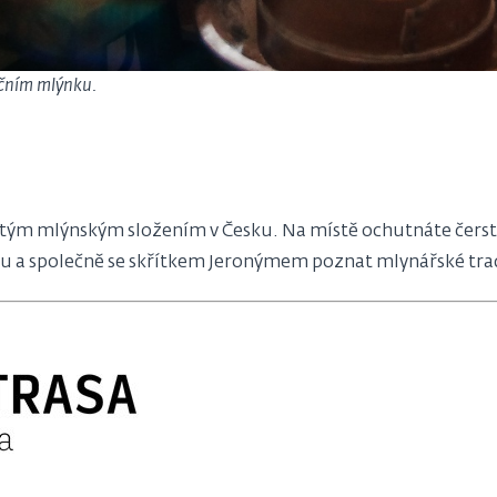
ačním mlýnku.
jitým mlýnským složením v Česku. Na místě ochutnáte čerst
 a společně se skřítkem Jeronýmem poznat mlynářské tra