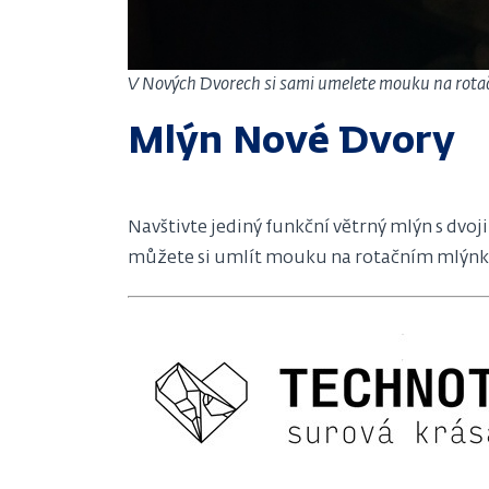
V Nových Dvorech si sami umelete mouku na rot
Mlýn Nové Dvory
Navštivte jediný funkční větrný mlýn s dvo
můžete si umlít mouku na rotačním mlýnku