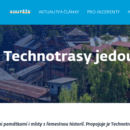
Hlavní
SOUTĚŽE
AKTUALITY A ČLÁNKY
PRO INZERENTY
navigace
 Technotrasy jedou
i památkami i místy s řemeslnou historií. Propojuje je Technot