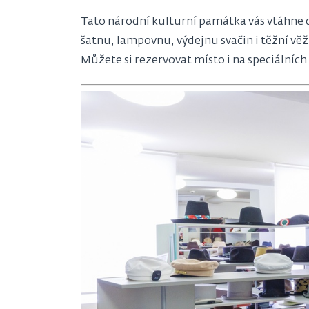
Tato národní kulturní památka vás vtáhne do
šatnu, lampovnu, výdejnu svačin i těžní vě
Můžete si rezervovat místo i na speciálníc