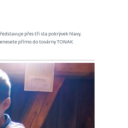
edstavuje přes tři sta pokrývek hlavy,
e přenesete přímo do továrny TONAK.