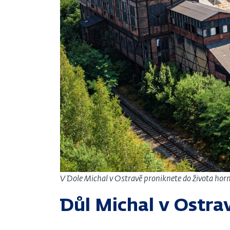
V Dole Michal v Ostravě proniknete do života hor
Důl Michal v Ostra