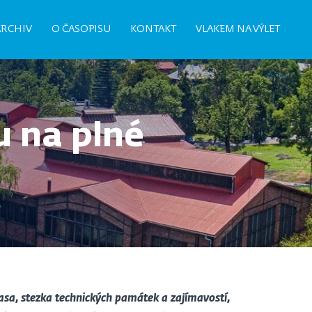
ARCHIV
O ČASOPISU
KONTAKT
VLAKEM NA VÝLET
 na plné
rasa, stezka technických památek a zajímavostí,