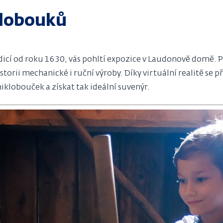
klobouků
dicí od roku 1630, vás pohltí expozice v Laudonově domě. Př
storii mechanické i ruční výroby. Díky virtuální realitě s
iklobouček a získat tak ideální suvenýr.