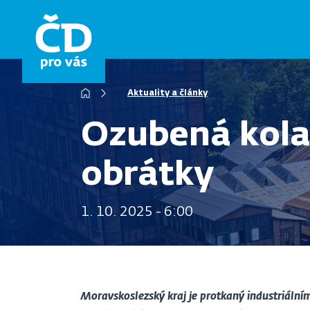
Přejít
k
hlavnímu
obsahu
Drobečková
Aktuality a články
navigace
Ozubená kola
obrátky
1. 10. 2025 - 6:00
Moravskoslezský kraj je protkaný industriálním