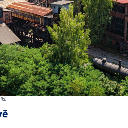
níků.
vě