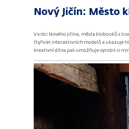
Nový Jičín: Město 
V srdci Nového Jičína, města klobouků s tra
čtyřicet interaktivních modelů a ukazuje hi
Kreativní dílna pak umožňuje vyrobit si min