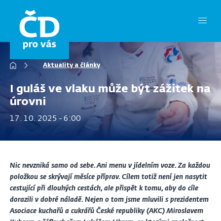
Přejít
k
hlavnímu
obsahu
Drobečková
Aktuality a články
navigace
I guláš ve vlaku může být zážitek na
úrovni
17. 10. 2025 - 6:00
Nic nevzniká samo od sebe. Ani menu v jídelním voze. Za každou
položkou se skrývají měsíce příprav. Cílem totiž není jen nasytit
cestující při dlouhých cestách, ale přispět k tomu, aby do cíle
dorazili v dobré náladě. Nejen o tom jsme mluvili s prezidentem
Asociace kuchařů a cukrářů České republiky (AKC) Miroslavem