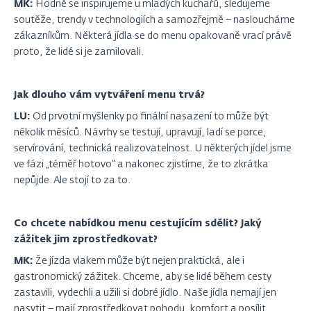
MK:
Hodně se inspirujeme u mladých kuchařů, sledujeme
soutěže, trendy v technologiích a samozřejmě – nasloucháme
zákazníkům. Některá jídla se do menu opakovaně vrací právě
proto, že lidé si je zamilovali.
Jak dlouho vám vytváření menu trvá?
LU:
Od prvotní myšlenky po finální nasazení to může být
několik měsíců. Návrhy se testují, upravují, ladí se porce,
servírování, technická realizovatelnost. U některých jídel jsme
ve fázi „téměř hotovo“ a nakonec zjistíme, že to zkrátka
nepůjde. Ale stojí to za to.
Co chcete nabídkou menu cestujícím sdělit? Jaký
zážitek jim zprostředkovat?
MK:
Že jízda vlakem může být nejen praktická, ale i
gastronomický zážitek. Chceme, aby se lidé během cesty
zastavili, vydechli a užili si dobré jídlo. Naše jídla nemají jen
nasytit – mají zprostředkovat pohodu, komfort a posílit