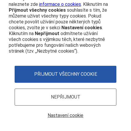
naleznete zde
informace o cookies
. Kliknutím na
ČD nostalgie
Přijmout všechny cookies
souhlasíte s tím, že
Vydavatel
Vlakem na výlet
můžeme užívat všechny typy cookies. Pokud
České dráhy, a.s.
chcete povolit užívání pouze některých typů
České dráhy
nábřeží Ludvíka Svobody 1222
cookies, zvolte je v sekci
Nastavení cookies
.
Osobní přeprava
110 15 Praha 1
Kliknutím na
Nepřijmout
odmítnete užívání
všech cookies s výjimkou těch, které nezbytně
IČO: 70994226
potřebujeme pro fungování našich webových
stránek (tzv. „Nezbytné cookies“).
Navigace
ČD na sociálních sítích
Čím se řídíme
Twitter
Nastavení cookies
Zásady používání cookies
PŘIJMOUT VŠECHNY COOKIE
Youtube
Facebook
Instagram
NEPŘIJMOUT
Nastavení cookie
© České dráhy, a.s., 2024