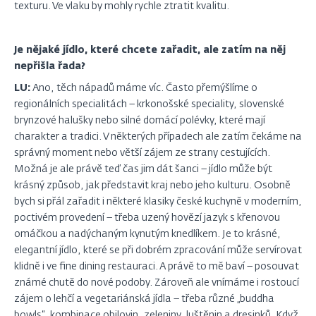
texturu. Ve vlaku by mohly rychle ztratit kvalitu.
Je nějaké jídlo, které chcete zařadit, ale zatím na něj
nepřišla řada?
LU:
Ano, těch nápadů máme víc. Často přemýšlíme o
regionálních specialitách – krkonošské speciality, slovenské
brynzové halušky nebo silné domácí polévky, které mají
charakter a tradici. V některých případech ale zatím čekáme na
správný moment nebo větší zájem ze strany cestujících.
Možná je ale právě teď čas jim dát šanci – jídlo může být
krásný způsob, jak představit kraj nebo jeho kulturu. Osobně
bych si přál zařadit i některé klasiky české kuchyně v moderním,
poctivém provedení – třeba uzený hovězí jazyk s křenovou
omáčkou a nadýchaným kynutým knedlíkem. Je to krásné,
elegantní jídlo, které se při dobrém zpracování může servírovat
klidně i ve fine dining restauraci. A právě to mě baví – posouvat
známé chutě do nové podoby. Zároveň ale vnímáme i rostoucí
zájem o lehčí a vegetariánská jídla – třeba různé „buddha
bowls“, kombinace obilovin, zeleniny, luštěnin a dresinků. Když