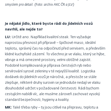
smyslem pro detail. (Foto: archiv AKC ČR a JLV)
Je nějaké jídlo, které byste rádi do jídelních vozů
navrhli, ale nejde to?
LU:
Určitě ano. Například kvalitní steak. Ten vyžaduje
naprostou přesnost při přípravě – špičkové maso, ideální
teplotu, správný čas na odpočinutí před servisem, a především
klidné kuchyňské zázemí. To všechno je ve vlaku, který se hýbe,
vibruje a má omezené prostory, velmi obtížné zajistit.
Podobně komplikovaná je příprava čerstvých ryb nebo
servírování syrové zeleniny v té nejvyšší kvalitě. Logistika
dodávek do jídelních vozů je náročná, a přestože se stále
zlepšuje, některé druhy surovin se jednoduše nedají ve vlaku
dlouhodobě udržet v požadované čerstvosti. Rádi bychom
cestujícím nabídli víc, ale musíme zároveň zachovat vysoký
standard bezpečnosti, hygieny a kvality.
MK:
Také třeba ryby – ty jsou citlivé na přepravu, teplotu a