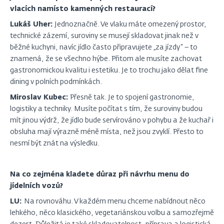
vlacích namísto kamenných restaurací?
Lukáš Uher:
Jednoznačně. Ve vlaku máte omezený prostor,
technické zázemí, suroviny se musejí skladovat jinak než v
běžné kuchyni, navíc jídlo často připravujete „za jízdy“ – to
znamená, že se všechno hýbe. Přitom ale musíte zachovat
gastronomickou kvalitu i estetiku. Je to trochu jako dělat fine
dining v polních podmínkách.
Miroslav Kubec:
Přesně tak. Je to spojení gastronomie,
logistiky a techniky. Musíte počítat s tím, že suroviny budou
mít jinou výdrž, že jídlo bude servírováno v pohybu a že kuchař i
obsluha mají výrazně méně místa, než jsou zvyklí. Přesto to
nesmí být znát na výsledku.
Na co zejména kladete důraz při návrhu menu do
jídelních vozů?
LU:
Na rovnováhu. V každém menu chceme nabídnout něco
lehkého, něco klasického, vegetariánskou volbu a samozřejmě