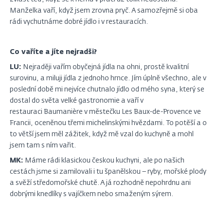
Manželka vaří, když jsem zrovna pryč. A samozřejmě si oba
rádi vychutnáme dobré jídlo i v restauracích.
Co vaříte a jíte nejradši?
LU:
Nejraději vařím obyčejná jídla na ohni, prostě kvalitní
surovinu, a miluji jídla z jednoho hrnce. Jím úplně všechno, ale v
poslední době mi nejvíce chutnalo jídlo od mého syna, který se
dostal do světa velké gastronomie a vaří v
restauraci Baumanière v městečku Les Baux-de-Provence ve
Francii, oceněnou třemi michelinskými hvězdami. To potěší a o
to větší jsem měl zážitek, když mě vzal do kuchyně a mohl
jsem tam s ním vařit.
MK:
Máme rádi klasickou českou kuchyni, ale po našich
cestách jsme si zamilovali i tu španělskou – ryby, mořské plody
a svěží středomořské chutě. A já rozhodně nepohrdnu ani
dobrými knedlíky s vajíčkem nebo smaženým sýrem.