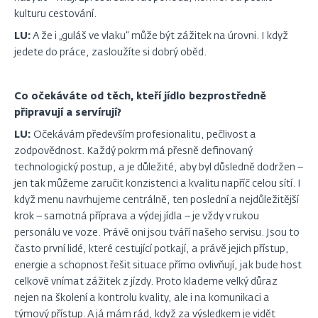
kulturu cestování.
LU:
A že i „guláš ve vlaku“ může být zážitek na úrovni. I když
jedete do práce, zasloužíte si dobrý oběd.
Co očekáváte od těch, kteří jídlo bezprostředně
připravují a servírují?
LU:
Očekávám především profesionalitu, pečlivost a
zodpovědnost. Každý pokrm má přesně definovaný
technologický postup, a je důležité, aby byl důsledně dodržen –
jen tak můžeme zaručit konzistenci a kvalitu napříč celou sítí. I
když menu navrhujeme centrálně, ten poslední a nejdůležitější
krok – samotná příprava a výdej jídla – je vždy v rukou
personálu ve voze. Právě oni jsou tváří našeho servisu. Jsou to
často první lidé, které cestující potkají, a právě jejich přístup,
energie a schopnost řešit situace přímo ovlivňují, jak bude host
celkově vnímat zážitek z jízdy. Proto klademe velký důraz
nejen na školení a kontrolu kvality, ale i na komunikaci a
týmový přístup. A já mám rád, když za výsledkem je vidět