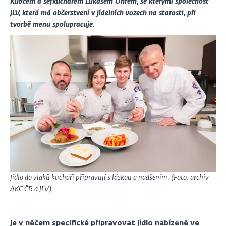
Kubcem a šéfkuchařem Lukášem Uhrem, se kterými společnost
JLV, která má občerstvení v jídelních vozech na starosti, při
tvorbě menu spolupracuje.
Jídlo do vlaků kuchaři připravují s láskou a nadšením. (Foto: archiv
AKC ČR a JLV)
Je v něčem specifické připravovat jídlo nabízené ve