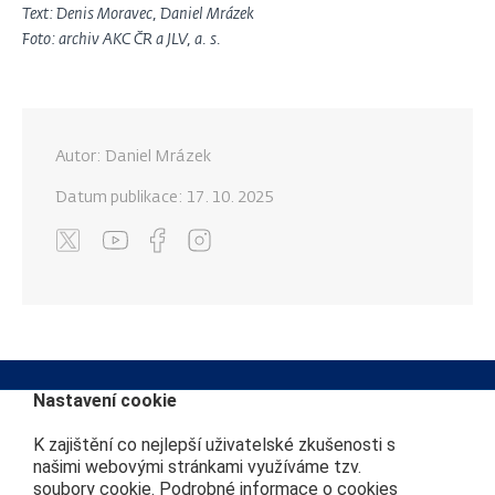
Text: Denis Moravec, Daniel Mrázek
Foto: archiv AKC ČR a JLV, a. s.
Autor: Daniel Mrázek
Datum publikace:
17. 10. 2025
Nastavení cookie
K zajištění co nejlepší uživatelské zkušenosti s
Kontakt na redakci
Další webové stránky
našimi webovými stránkami využíváme tzv.
soubory cookie. Podrobné informace o cookies
info@cdprovas.cz
Můj vláček