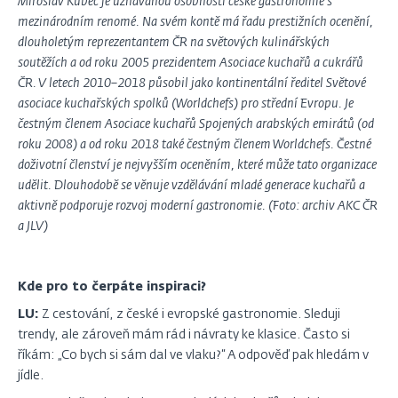
Miroslav Kubec je uznávanou osobností české gastronomie s
mezinárodním renomé. Na svém kontě má řadu prestižních ocenění,
dlouholetým reprezentantem ČR na světových kulinářských
soutěžích a od roku 2005 prezidentem Asociace kuchařů a cukrářů
ČR. V letech 2010–2018 působil jako kontinentální ředitel Světové
asociace kuchařských spolků (Worldchefs) pro střední Evropu. Je
čestným členem Asociace kuchařů Spojených arabských emirátů (od
roku 2008) a od roku 2018 také čestným členem Worldchefs. Čestné
doživotní členství je nejvyšším oceněním, které může tato organizace
udělit. Dlouhodobě se věnuje vzdělávání mladé generace kuchařů a
aktivně podporuje rozvoj moderní gastronomie. (Foto: archiv AKC ČR
a JLV)
Kde pro to čerpáte inspiraci?
LU:
Z cestování, z české i evropské gastronomie. Sleduji
trendy, ale zároveň mám rád i návraty ke klasice. Často si
říkám: „Co bych si sám dal ve vlaku?“ A odpověď pak hledám v
jídle.