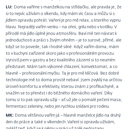
LU:
Doma vaříme s manželkou na střídačku, ale pravda je, že
si to nejvíc užívám o víkendu, kdy mám víc času a můžu si s
jídlem opravdu pohrát. Vaření je pro mě relax, u kterého vypnu
hlavu. Nejraději vařím venku – na ohni, grilu nebo v kotlíku. V
přírodě má jídlo úplně jinou atmosféru. Baví mě ten návrat k
jednoduchosti a práci s živým ohněm – je to surové, přímé, ale
když se to povede, tak i hodně silné. Když vařím doma, mám
to v kuchyni zařízené skoro jako v profesionálním provozu.
Vyrostl jsem v gastru a bez kvalitního zázemí si to neumím
představit. Mám tam výkonné chlazení, konvektomat, a co
hlavně – profesionální myčku. Ta je pro mě klíčová. Bez dobré
technologie mě to doma prostě nebaví. Jsem zvyklý na určitou
úroveň komfortu a efektivity, kterou znám z profikuchyně, a
snažím se to přenést i do běžného domácího vaření. Díky
tomu si to pak opravdu užiji – ať už jde o pomalé pečení masa,
fermentaci zeleniny, nebo jen rychlou snídani pro rodinu.
MK:
Doma většinou vařím já – hlavně manželce jídlo na druhý
den do práce a také o víkendech. Vaření si opravdu užívám,
zvlášť teď, když se k němu v práci už tolik nedostanu.